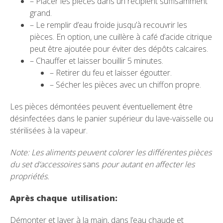
– Placer les pièces dans un récipient suffisamment
grand.
– Le remplir d’eau froide jusqu’à recouvrir les
pièces. En option, une cuillère à café d’acide citrique
peut être ajoutée pour éviter des dépôts calcaires.
– Chauffer et laisser bouillir 5 minutes.
– Retirer du feu et laisser égoutter.
– Sécher les pièces avec un chiffon propre.
Les pièces démontées peuvent éventuellement être
désinfectées dans le panier supérieur du lave-vaisselle ou
stérilisées à la vapeur.
Note:
L
es aliments p
e
uv
e
nt colorer les d
i
fférentes pièces
du set d
‘
acces
so
i
re
s
sans
pour auta
nt
e
n
affecter
l
es
propr
i
étés.
Après chaque utilisat
i
on:
Démonter et laver à la main, dans l’eau chaude et