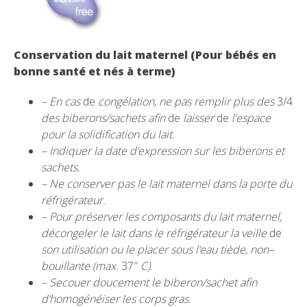
C
o
ns
e
rv
a
tion du l
ai
t mat
e
rnel (Pour béb
é
s en
bonne
sa
nté e
t
n
és
à
terme)
– En
cas
de
congé
l
a
tion,
ne pas
r
empl
i
r p
lus
des
3/4
de
s bibero
n
s/sac
h
e
t
s
afin
de
l
a
i
ss
er
de
l’espace
pour la so
li
dification du lait
.
– I
nd
i
q
u
er
l
a da
t
e d’express
i
o
n
sur
l
es bibe
ron
s et
sac
h
ets.
– Ne conserver pas le
l
ait maternel dans la porte du
r
éfrigérateur.
– Pour pré
s
e
rv
er
l
es composa
nt
s d
u l
a
it
ma
tern
e
l
,
déc
on
ge
l
er
l
e
l
a
it
da
n
s
l
e
réfrig
éra
t
e
ur la
veille
de
son utilisation ou le placer sous
l
‘eau tiède
,
non
–
b
o
uillante (max.
37″
C).
– Secoue
r d
oucement
l
e biberon
/
sachet af
n
d
‘
homogén
é
i
ser
l
es co
r
ps gras.