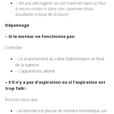
– Ne pas décongeler du lait maternel dans un four
à
micro
–
o
ndes ni dans une casserole d’eau
bo
uill
ante (r
i
s
qu
e
de
brû
l
ure
)
.
Dépannage
– Si le moteur ne fonctionne pas:
Contrôler:
– Le branchement du câble d’alimentation et l’état
de la batterie
– L’appareil est allumé
– S’il n’y a pas d’aspiration ou si l’aspiration est
trop faib
le
Assurez-vous que
– la téterelle est placée de manière hermétique sur