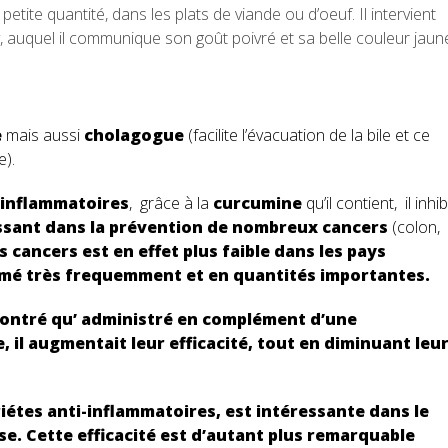
 petite quantité, dans les plats de viande ou d’oeuf. Il intervient
 auquel il communique son goût poivré et sa belle couleur jaun
e
mais aussi
cholagogue
(facilite l’évacuation de la bile et ce
e).
-inflammatoires
, grâce à la
curcumine
qu’il contient, il inhi
ssant dans la prévention de nombreux cancers
(colon,
 cancers est en effet plus faible dans les pays
mmé très frequemment et en quantités importantes.
ontré qu’ administré en complément d’une
 il augmentait leur efficacité, tout en diminuant leu
iétes anti-inflammatoires, est intéressante dans le
ose. Cette efficacité est d’autant plus remarquable