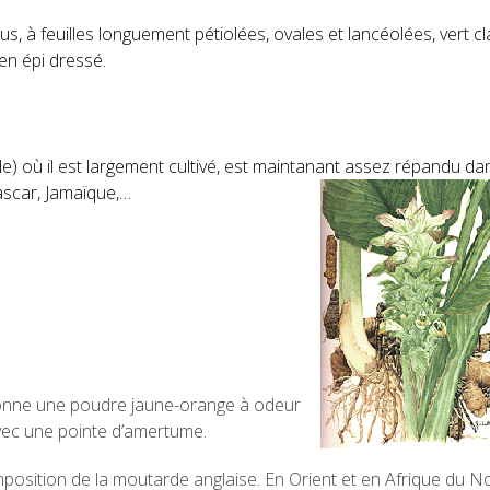
 à feuilles longuement pétiolées, ovales et lancéolées, vert cla
en épi dressé.
Inde) où il est largement cultivé, est maintanant assez répandu
da
ascar, Jamaïque,…
, donne une poudre jaune-orange à odeur
avec une pointe d’amertume.
position de la moutarde anglaise. En Orient et en Afrique du N