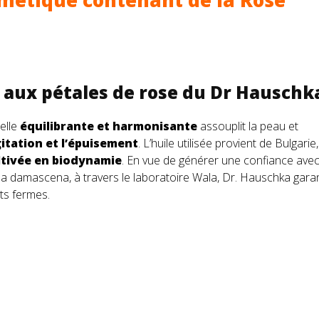
métique contenant de la Rose
n aux pétales de rose du Dr Hauschk
elle
équilibrante et harmonisante
assouplit la peau et
gitation et l’épuisement
. L’huile utilisée provient de Bulgarie
ltivée en biodynamie
. En vue de générer une confiance avec
a damascena, à travers le laboratoire Wala, Dr. Hauschka garan
ats fermes.