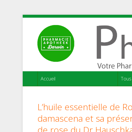
Accueil
Tous 
L’huile essentielle de R
damascena et sa présenc
de rose du Dr Hauschk